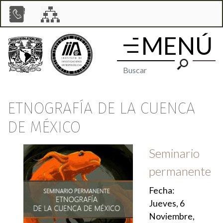
P
a
s
a
r
a
l
ETNOGRAFÍA DE LA CUENCA
c
DE MÉXICO
o
n
Seminario
t
permanente
e
Fecha:
n
Jueves, 6
i
Noviembre,