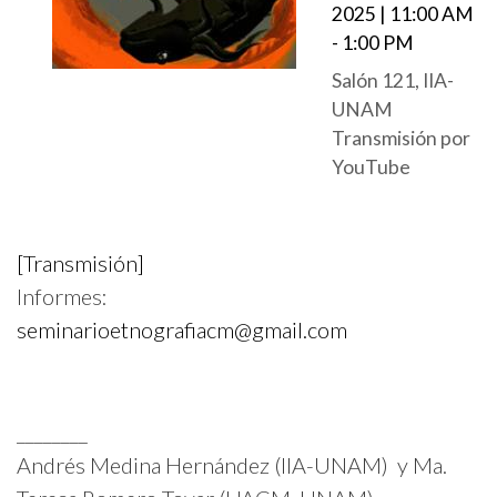
d
2025 | 11:00 AM
o
- 1:00 PM
p
Salón 121, IIA-
r
UNAM
Transmisión por
i
YouTube
n
c
i
[Transmisión]
p
Informes:
a
seminarioetnografiacm@gmail.
com
l
________
Andrés Medina Hernández (IIA-UNAM) y Ma.