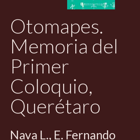
d
o
Otomapes.
p
r
Memoria del
i
n
Primer
c
i
Coloquio,
p
a
Querétaro
l
Nava L., E. Fernando