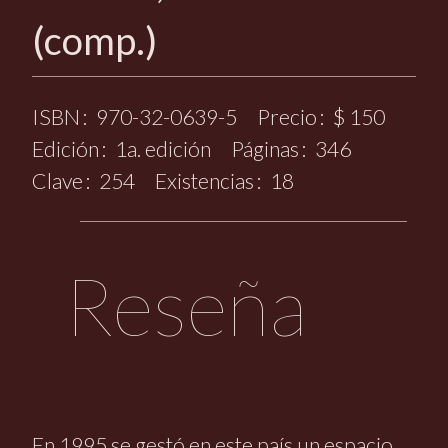
(comp.)
ISBN
970-32-0639-5
Precio
$ 150
Edición
1a. edición
Páginas
346
Clave
254
Existencias
18
Reseña
En 1995 se gestó en este país un espacio