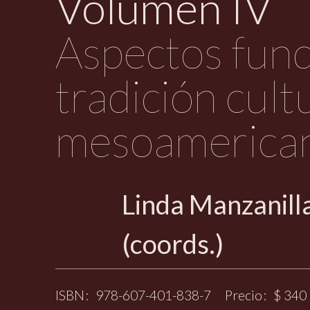
Volumen IV
Aspectos fund
tradición cult
mesoamerica
Linda Manzanill
(coords.)
ISBN
978-607-401-838-7
Precio
$ 340