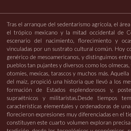
Tras el arranque del sedentarismo agrícola, el á
el trópico mexicano y la mitad occidental de C
escenario del nacimiento, florecimiento y oc
vinculadas por un sustrato cultural común. Hoy 
genérico de mesoamericanos, y distinguimos entre e
pueblos tan pujantes y diversos como los olmecas,
otomíes, mexicas, tarascos y muchos más. Aquella ba
del maíz, propició una historia que llevó a los m
formación de Estados esplendorosos y, post
supraétnicos y militaristas.Desde tiempos tem
características elementales y ordenadoras de una 
florecieron expresiones muy diferenciadas en el t
constituyen este cuarto volumen exploran precis
tradición, desde los tecnológicos y económicos, p