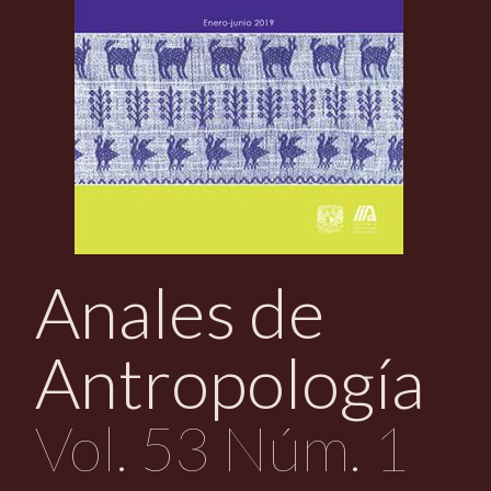
d
o
p
r
i
n
c
i
p
Anales de
a
l
Antropología
Vol. 53 Núm. 1