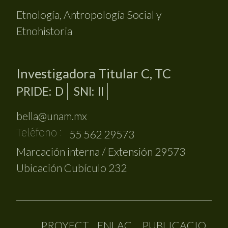
Etnología, Antropología Social y
Etnohistoria
Investigadora Titular C, TC
PRIDE
D
SNI
II
bella@unam.mx
Teléfono
55 562 29573
Marcación interna / Extensión
29573
Ubicación
Cubículo 232
PROYECT
ENLAC
PUBLICACIO