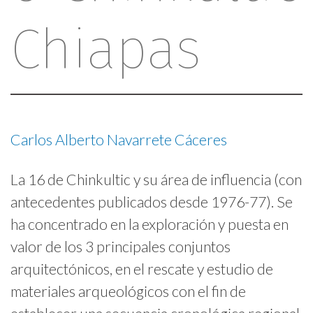
d
Chiapas
o
p
r
i
n
c
Carlos Alberto Navarrete Cáceres
i
p
La 16 de Chinkultic y su área de influencia (con
a
antecedentes publicados desde 1976-77). Se
l
ha concentrado en la exploración y puesta en
valor de los 3 principales conjuntos
arquitectónicos, en el rescate y estudio de
materiales arqueológicos con el fin de