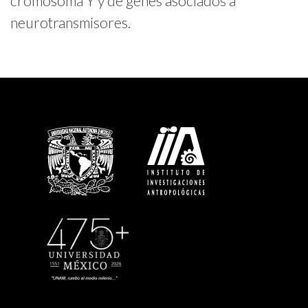
cromosoma Y y de genes asociados a
neurotransmisores.