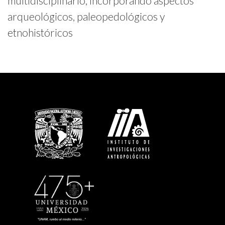
multidisciplinario, incorporando aspectos
arqueológicos, paleopedológicos y
etnohistóricos