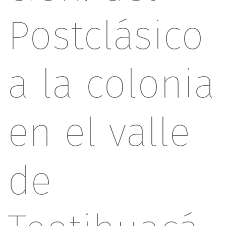
d
Postclásico
o
p
r
i
a la colonia
n
c
i
en el valle
p
a
l
de