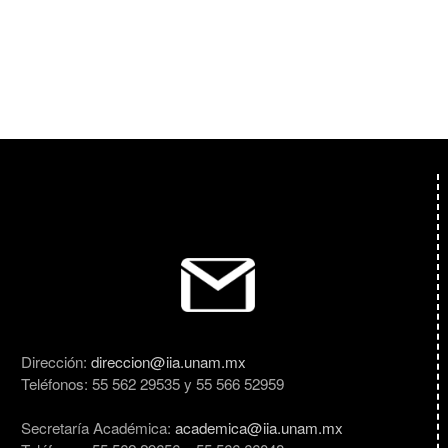
Dirección:
direccion@iia.unam.mx
Teléfonos: 55 562 29535 y 55 566 52959
Secretaría Académica:
academica@iia.unam.mx