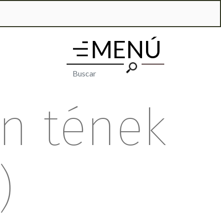
en tének
)