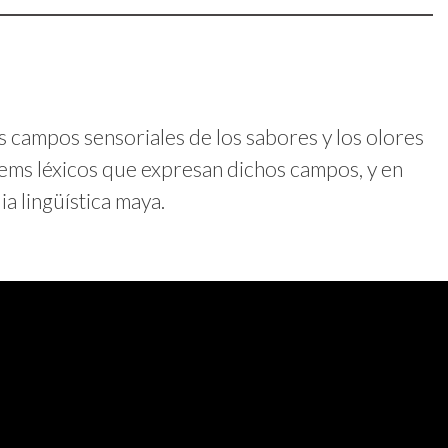
os campos sensoriales de los sabores y los olores
tems léxicos que expresan dichos campos, y en
ia lingüística maya.