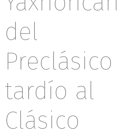
Yaxnohcah
del
Preclásico
tardío al
Clásico